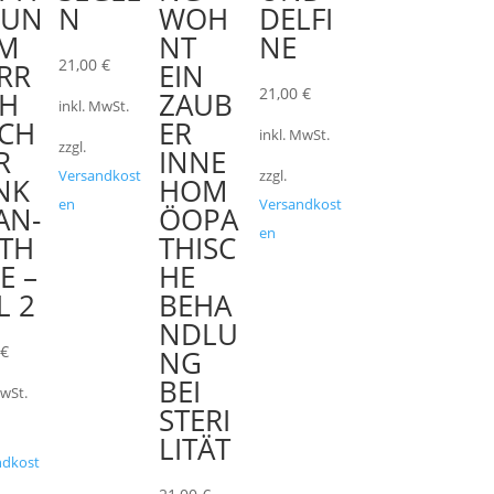
DUN
N
WOH
DELFI
IM
NT
NE
21,00
€
ERR
EIN
21,00
€
CH
ZAUB
inkl. MwSt.
CH
ER
inkl. MwSt.
zzgl.
R
INNE
Versandkost
zzgl.
NK
HOM
en
Versandkost
AN-
ÖOPA
en
TH
THISC
E –
HE
L 2
BEHA
NDLU
0
€
NG
BEI
MwSt.
STERI
LITÄT
ndkost