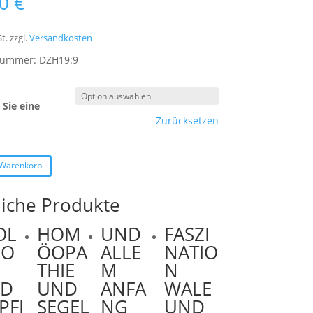
00
€
t.
zzgl.
Versandkosten
lnummer:
DZH19:9
Sie eine
Zurücksetzen
 Warenkorb
liche Produkte
OL
HOM
UND
FASZI
IO
ÖOPA
ALLE
NATIO
THIE
M
N
D
UND
ANFA
WALE
PFI
SEGEL
NG
UND