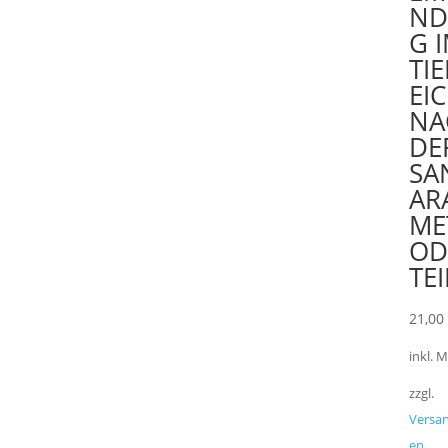
N
G 
TI
EI
NA
DE
SA
AR
ME
OD
TEI
21,0
inkl. 
zzgl.
Versa
en