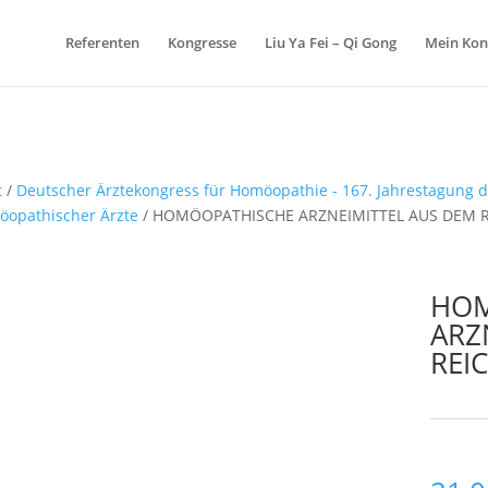
Referenten
Kongresse
Liu Ya Fei – Qi Gong
Mein Kon
t
/
Deutscher Ärztekongress für Homöopathie - 167. Jahrestagung 
opathischer Ärzte
/ HOMÖOPATHISCHE ARZNEIMITTEL AUS DEM R
HOM
ARZ
REI
Schlagw