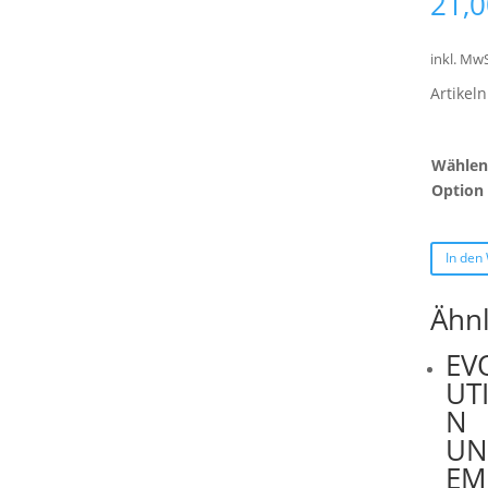
21,
inkl. MwS
Artike
Wählen 
Option
In den
Ähn
EV
UT
N
UN
EM