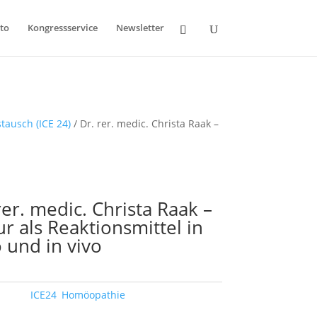
to
Kongressservice
Newsletter
tausch (ICE 24)
/ Dr. rer. medic. Christa Raak –
rer. medic. Christa Raak –
ur als Reaktionsmittel in
o und in vivo
örter:
ICE24
,
Homöopathie