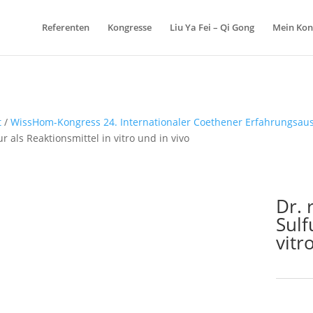
Referenten
Kongresse
Liu Ya Fei – Qi Gong
Mein Kon
t
/
WissHom-Kongress 24. Internationaler Coethener Erfahrungsaus
ur als Reaktionsmittel in vitro und in vivo
Dr. 
Sulf
vitr
Schlagw