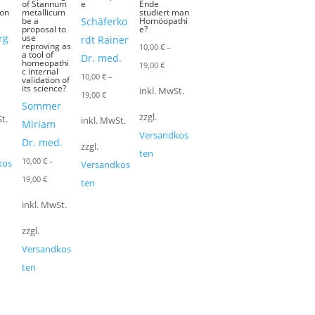
of Stannum
e
Ende
ion
metallicum
studiert man
be a
Schäferko
Homöopathi
proposal to
e?
rg
use
rdt Rainer
reproving as
10,00
€
–
a tool of
Dr. med.
homeopathi
19,00
€
c internal
10,00
€
–
validation of
its science?
inkl. MwSt.
19,00
€
Sommer
zzgl.
t.
inkl. MwSt.
Miriam
Versandkos
Dr. med.
zzgl.
ten
10,00
€
–
kos
Versandkos
19,00
€
ten
inkl. MwSt.
zzgl.
Versandkos
ten