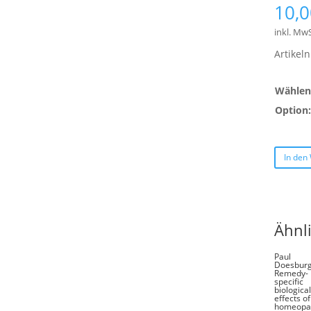
10,
inkl. MwS
Artike
Wählen 
Option
In den
Ähnl
Paul
Doesburg
Remedy-
specific
biologica
effects of
homeopa