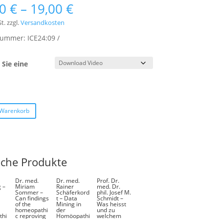
00
€
–
19,00
€
t.
zzgl.
Versandkosten
lnummer:
ICE24:09
Sie eine
:
 Warenkorb
iche Produkte
Dr. med.
Dr. med.
Prof. Dr.
 –
Miriam
Rainer
med. Dr.
Sommer –
Schäferkord
phil. Josef M.
Can findings
t – Data
Schmidt –
l
of the
Mining in
Was heisst
homeopathi
der
und zu
thi
c reproving
Homöopathi
welchem