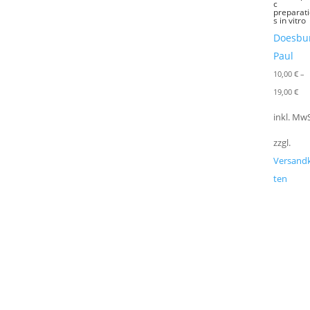
c
preparat
s in vitro
Doesbu
Paul
10,00
€
–
19,00
€
inkl. MwS
zzgl.
Versand
ten