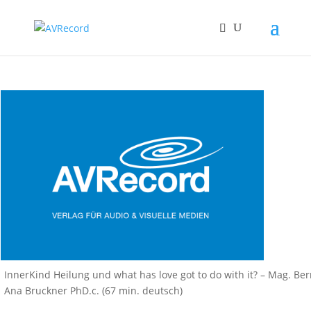
InnerKind Heilung und what has love got to do with it? – Mag. Be
Ana Bruckner PhD.c. (67 min. deutsch)