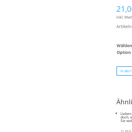
21,
inkl. MwS
Artike
Wählen 
Option
In den
Ähnl
Lieben
doch, 
Sie wol
21,00
€