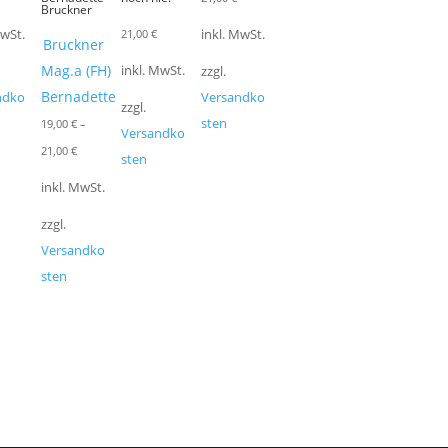
Bruckner
21,00
€
MwSt.
inkl. MwSt.
Bruckner
Mag.a (FH)
inkl. MwSt.
zzgl.
Bernadette
ndko
Versandko
zzgl.
sten
19,00
€
–
Versandko
21,00
€
sten
inkl. MwSt.
zzgl.
Versandko
sten