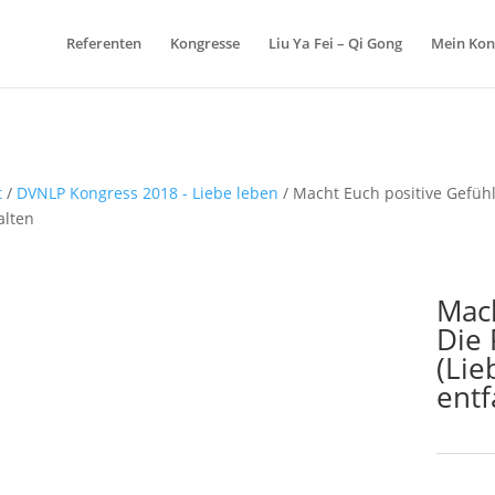
Referenten
Kongresse
Liu Ya Fei – Qi Gong
Mein Kon
t
/
DVNLP Kongress 2018 - Liebe leben
/ Macht Euch positive Gefühle
alten
Mach
Die 
(Lie
entf
Schlagw