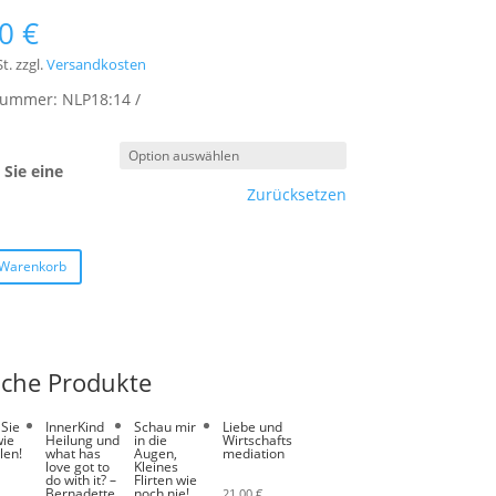
00
€
t.
zzgl.
Versandkosten
lnummer:
NLP18:14
Sie eine
Zurücksetzen
 Warenkorb
iche Produkte
 Sie
InnerKind
Schau mir
Liebe und
wie
Heilung und
in die
Wirtschafts
len!
what has
Augen,
mediation
love got to
Kleines
do with it? –
Flirten wie
Bernadette
noch nie!
21,00
€