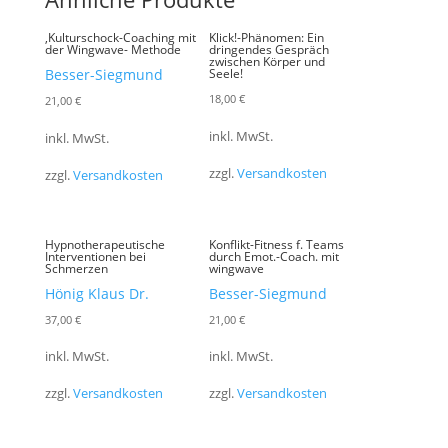
,Kulturschock-Coaching mit
Klick!-Phänomen: Ein
der Wingwave- Methode
dringendes Gespräch
zwischen Körper und
Besser-Siegmund
Seele!
18,00
€
21,00
€
inkl. MwSt.
inkl. MwSt.
zzgl.
Versandkosten
zzgl.
Versandkosten
Hypnotherapeutische
Konflikt-Fitness f. Teams
Interventionen bei
durch Emot.-Coach. mit
Schmerzen
wingwave
Hönig Klaus Dr.
Besser-Siegmund
37,00
€
21,00
€
inkl. MwSt.
inkl. MwSt.
zzgl.
Versandkosten
zzgl.
Versandkosten