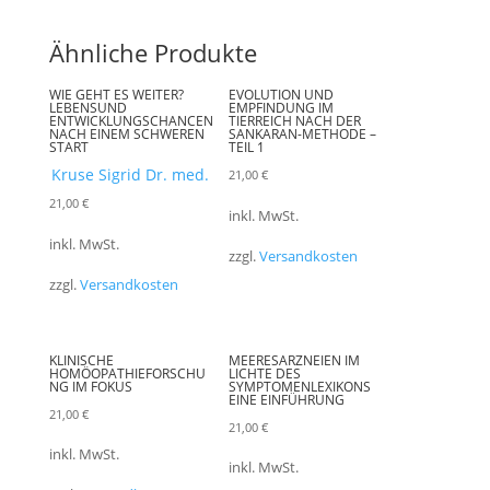
Ähnliche Produkte
WIE GEHT ES WEITER?
EVOLUTION UND
LEBENSUND
EMPFINDUNG IM
ENTWICKLUNGSCHANCEN
TIERREICH NACH DER
NACH EINEM SCHWEREN
SANKARAN-METHODE –
START
TEIL 1
Kruse Sigrid Dr. med.
21,00
€
21,00
€
inkl. MwSt.
inkl. MwSt.
zzgl.
Versandkosten
zzgl.
Versandkosten
KLINISCHE
MEERESARZNEIEN IM
HOMÖOPATHIEFORSCHU
LICHTE DES
NG IM FOKUS
SYMPTOMENLEXIKONS
EINE EINFÜHRUNG
21,00
€
21,00
€
inkl. MwSt.
inkl. MwSt.