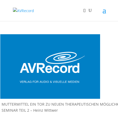
MUTTERMITTEL EIN TOR ZU NEUEN THERAPEUTISCHEN MÖGLICHK
SEMINAR TEIL 2 – Heinz Wittwer