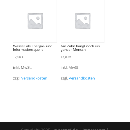
Wasser als Energie- und
Am Zahn hängt noch ein
Informationsquelle
ganzer Mensch
12,00
€
13,00
€
inkl. MwSt.
inkl. MwSt.
zzgl.
Versandkosten
zzgl.
Versandkosten
Copyright 2025 -
avrecord.de
|
Impressum
|