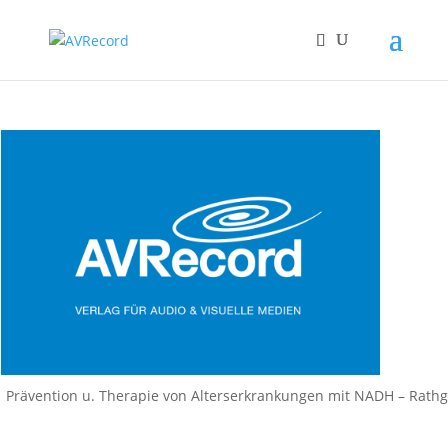
Prävention u. Therapie von Alterserkrankungen mit NADH – Rath