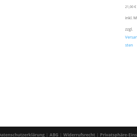
21,00
€
inkl. 
zzgl.
Versa
sten
Datenschutzerklärung
|
ABG
|
Widerrufsrecht
|
Privatsphäre-Ein