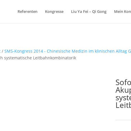
Referenten
Kongresse
Liu Ya Fei – Qi Gong
Mein Kon
t
/
SMS-Kongress 2014 - Chinesische Medizin im klinischen Alltag 
h systematische Leitbahnkombinatorik
Sofo
Aku
syst
Lei
Schlagw