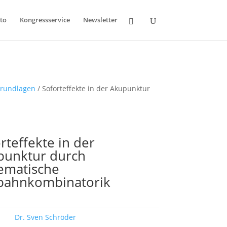
to
Kongressservice
Newsletter
Grundlagen
/ Soforteffekte in der Akupunktur
rteffekte in der
punktur durch
ematische
tbahnkombinatorik
ort:
Dr. Sven Schröder