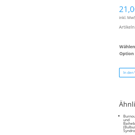
21,
inkl. MwS
Artike
Wählen 
Option
In den
Ähnl
Burnou
und
Baiheb
(Bulbus
Syndr