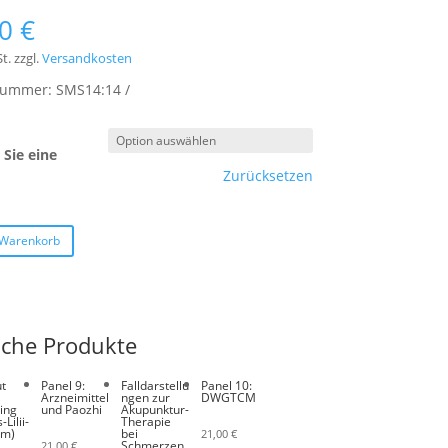
00
€
t.
zzgl.
Versandkosten
lnummer:
SMS14:14
Sie eine
Zurücksetzen
 Warenkorb
iche Produkte
t
Panel 9:
Falldarstellu
Panel 10:
Arzneimittel
ngen zur
DWGTCM
ing
und Paozhi
Akupunktur-
-Lilii-
Therapie
om)
bei
21,00
€
Schmerzen
21,00
€