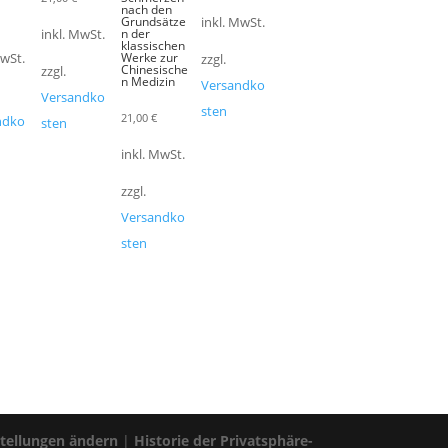
nach den
Grundsätze
inkl. MwSt.
n der
inkl. MwSt.
klassischen
Werke zur
MwSt.
zzgl.
Chinesische
zzgl.
n Medizin
Versandko
Versandko
sten
21,00
€
ndko
sten
inkl. MwSt.
zzgl.
Versandko
sten
stellungen ändern
|
Historie der Privatsphäre-