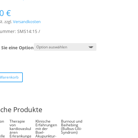
00
€
t.
zzgl.
Versandkosten
lnummer:
SMS14:15
Sie eine Option
 Warenkorb
iche Produkte
ion
Therapie
Klinische
Burnout und
von
Erfahrungen
Baihebing
kardiovaskul
mit der
(Bulbus-Lilii-
ären
Boel-
Syndrom)
lle
Erkrankunge
Akupunktur-