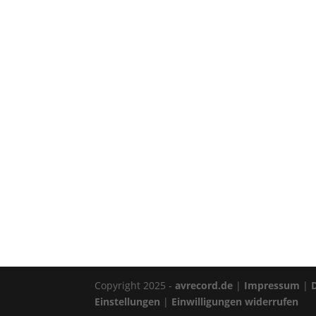
Copyright 2025 -
avrecord.de
|
Impressum
|
Einstellungen
|
Einwilligungen widerrufen