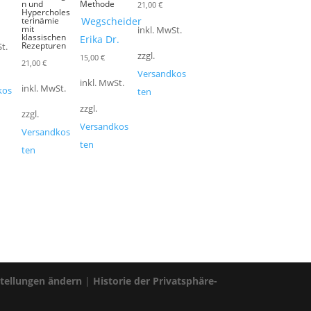
e
n und
Methode
21,00
€
Hypercholes
terinämie
Wegscheider
mit
inkl. MwSt.
klassischen
Erika Dr.
Rezepturen
t.
zzgl.
15,00
€
21,00
€
Versandkos
inkl. MwSt.
inkl. MwSt.
kos
ten
zzgl.
zzgl.
Versandkos
Versandkos
ten
ten
stellungen ändern
|
Historie der Privatsphäre-