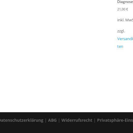
Diagnos
21,00
€
inkl. MwS
zzgl.
Versand
ten
Datenschutzerklärung
|
ABG
|
Widerrufsrecht
|
Privatsphäre-Ein