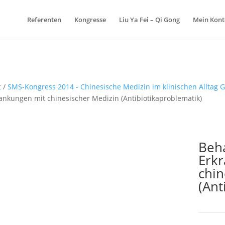
Products
search
Referenten
Kongresse
Liu Ya Fei – Qi Gong
Mein Kont
t
/
SMS-Kongress 2014 - Chinesische Medizin im klinischen Alltag 
ankungen mit chinesischer Medizin (Antibiotikaproblematik)
Beh
Erk
chin
(Ant
Schlagw