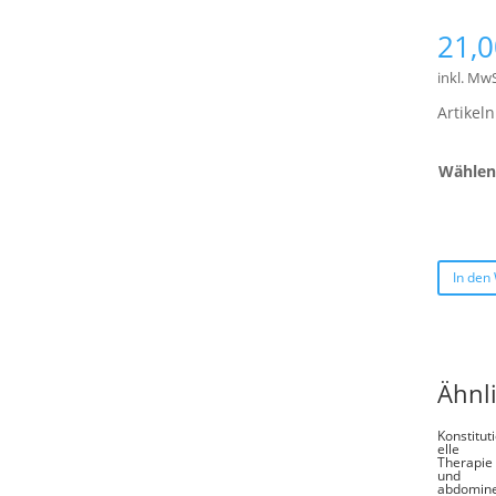
21,
inkl. MwS
Artike
Wählen 
In den
Ähnl
Konstitut
elle
Therapie
und
abdomine