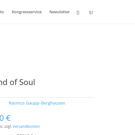
to
Kongressservice
Newsletter
d of Soul
ort:
Rasmus Gaupp-Berghausen
00
€
t.
zzgl.
Versandkosten