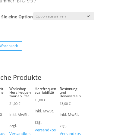
lnummer:
BFG19:9
Sie eine Option
 Warenkorb
iche Produkte
it
Workshop
Herzfrequen
Besinnung
ne
Herzfrequen
zvariabilität
und
zvariabilität
Bewusstsein
15,00
€
21,00
€
13,00
€
inkl. MwSt.
t.
inkl. MwSt.
inkl. MwSt.
zzgl.
zzgl.
zzgl.
Versandkos
kos
Versandkos
Versandkos