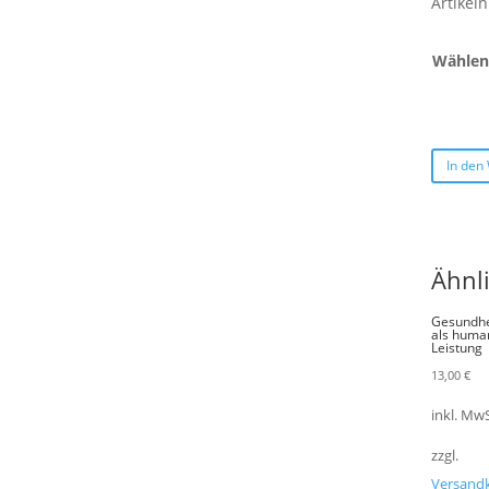
Artike
Wählen 
In den
Ähnl
Gesundhe
als huma
Leistung
13,00
€
inkl. MwS
zzgl.
Versand