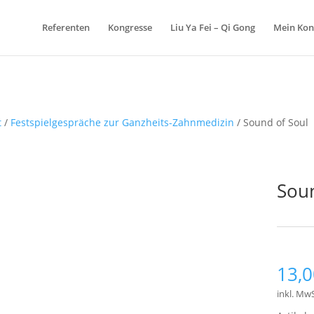
Products
search
Referenten
Kongresse
Liu Ya Fei – Qi Gong
Mein Kon
t
/
Festspielgespräche zur Ganzheits-Zahnmedizin
/ Sound of Soul
Soun
Schlagw
13,
inkl. MwS