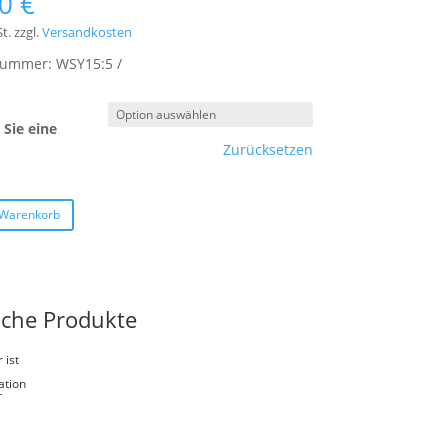
00
€
t.
zzgl.
Versandkosten
lnummer:
WSY15:5
Sie eine
Zurücksetzen
 Warenkorb
iche Produkte
 ist
ation
r