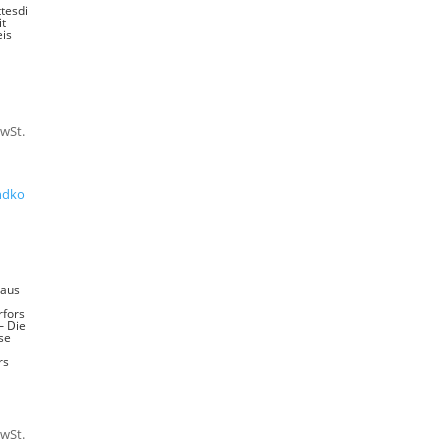
ttesdi
it
eis
MwSt.
ndko
 aus
fors
– Die
ase
rs
MwSt.