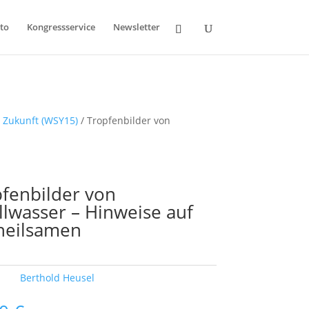
to
Kongressservice
Newsletter
r Zukunft (WSY15)
/ Tropfenbilder von
fenbilder von
lwasser – Hinweise auf
heilsamen
ort:
Berthold Heusel