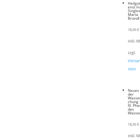
Heilgo
enst m
Singkr
Maria
Bründl
18,00
€
inkl. 
zzgl.
Versa
sten
Neues
der
Wasser
chung 
IV. Ph
des
Wasse
18,00
€
inkl. 