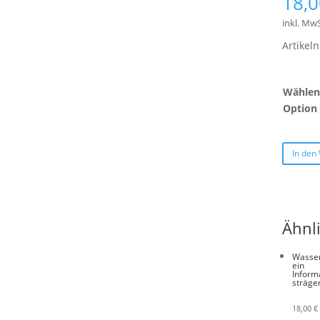
18,
inkl. MwS
Artike
Wählen 
Option
In den
Ähnl
Wasser
ein
Inform
sträge
18,00
€