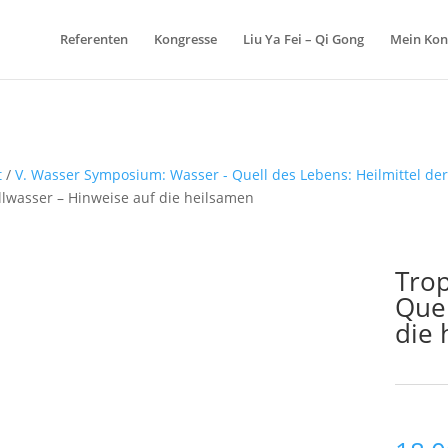
Referenten
Kongresse
Liu Ya Fei – Qi Gong
Mein Kon
t
/
V. Wasser Symposium: Wasser - Quell des Lebens: Heilmittel de
lwasser – Hinweise auf die heilsamen
Trop
Quel
die 
Schlagw