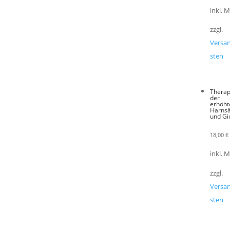
inkl. 
zzgl.
Versa
sten
Therap
der
erhöht
Harns
und Gi
18,00
€
inkl. 
zzgl.
Versa
sten