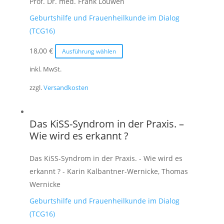
Prof. Dr. med. Frank Louwen
der
Geburtshilfe und Frauenheilkunde im Dialog
Produktseite
(TCG16)
gewählt
werden
Dieses
18,00
€
Ausführung wählen
Produkt
inkl. MwSt.
weist
zzgl.
Versandkosten
mehrere
Varianten
auf.
Das KiSS-Syndrom in der Praxis. –
Die
Wie wird es erkannt ?
Optionen
können
Das KiSS-Syndrom in der Praxis. - Wie wird es
auf
erkannt ? - Karin Kalbantner-Wernicke, Thomas
der
Wernicke
Produktseite
Geburtshilfe und Frauenheilkunde im Dialog
gewählt
(TCG16)
werden