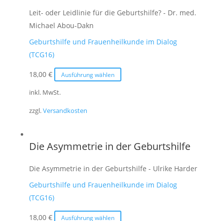
können
Leit- oder Leidlinie für die Geburtshilfe? - Dr. med.
auf
Michael Abou-Dakn
der
Geburtshilfe und Frauenheilkunde im Dialog
Produktseite
(TCG16)
gewählt
werden
Dieses
18,00
€
Ausführung wählen
Produkt
inkl. MwSt.
weist
zzgl.
Versandkosten
mehrere
Varianten
auf.
Die Asymmetrie in der Geburtshilfe
Die
Optionen
Die Asymmetrie in der Geburtshilfe - Ulrike Harder
können
Geburtshilfe und Frauenheilkunde im Dialog
auf
(TCG16)
der
Produktseite
Dieses
18,00
€
Ausführung wählen