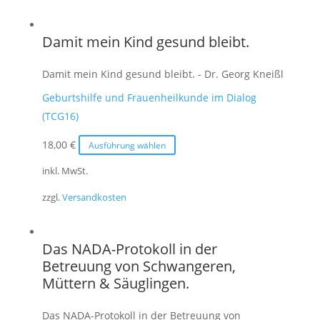
Varianten
auf.
Damit mein Kind gesund bleibt.
Die
Optionen
Damit mein Kind gesund bleibt. - Dr. Georg Kneißl
können
Geburtshilfe und Frauenheilkunde im Dialog
auf
(TCG16)
der
Produktseite
Dieses
18,00
€
Ausführung wählen
gewählt
Produkt
inkl. MwSt.
werden
weist
zzgl.
Versandkosten
mehrere
Varianten
auf.
Das NADA-Protokoll in der
Die
Betreuung von Schwangeren,
Optionen
Müttern & Säuglingen.
können
auf
Das NADA-Protokoll in der Betreuung von