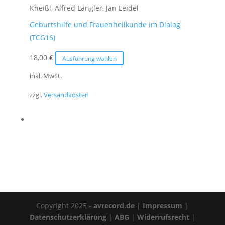
gewählt
Kneißl, Alfred Längler, Jan Leidel
werden
Geburtshilfe und Frauenheilkunde im Dialog
(TCG16)
Dieses
18,00
€
Ausführung wählen
Produkt
inkl. MwSt.
weist
zzgl.
Versandkosten
mehrere
Varianten
auf.
Die
Optionen
können
auf
der
Produktseite
Copyright 2025 -
avrecord.de
|
Impressum
|
gewählt
Datenschutzerklärung
|
ABG
|
Widerrufsrecht
|