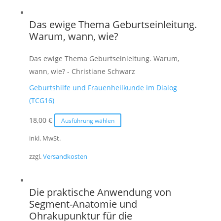
Varianten
auf.
Das ewige Thema Geburtseinleitung.
Die
Warum, wann, wie?
Optionen
können
Das ewige Thema Geburtseinleitung. Warum,
auf
wann, wie? - Christiane Schwarz
der
Geburtshilfe und Frauenheilkunde im Dialog
Produktseite
(TCG16)
gewählt
werden
Dieses
18,00
€
Ausführung wählen
Produkt
inkl. MwSt.
weist
zzgl.
Versandkosten
mehrere
Varianten
auf.
Die praktische Anwendung von
Die
Segment-Anatomie und
Optionen
Ohrakupunktur für die