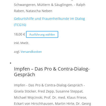
der
Schwangeren, Müttern & Säuglingen. - Ralph
Produktseite
Raben, Natascha Neben
gewählt
Geburtshilfe und Frauenheilkunde im Dialog
werden
(TCG16)
Dieses
18,00
€
Ausführung wählen
Produkt
inkl. MwSt.
weist
zzgl.
Versandkosten
mehrere
Varianten
auf.
Impfen – Das Pro & Contra-Dialog-
Die
Gespräch
Optionen
können
Impfen - Das Pro & Contra-Dialog-Gespräch -
auf
Gisela Stöcker, Fred Zepp, Susanne Steppat,
der
Michael Wojcinski, Prof. Dr. med. Klaus Friese,
Produktseite
Eckart von Hirschhausen, Martin Hirte, Dr. Georg