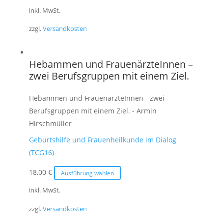
Produkt
inkl. MwSt.
weist
zzgl.
Versandkosten
mehrere
Varianten
auf.
Hebammen und FrauenärzteInnen –
Die
zwei Berufsgruppen mit einem Ziel.
Optionen
können
Hebammen und FrauenärzteInnen - zwei
auf
Berufsgruppen mit einem Ziel. - Armin
der
Hirschmüller
Produktseite
Geburtshilfe und Frauenheilkunde im Dialog
gewählt
(TCG16)
werden
Dieses
18,00
€
Ausführung wählen
Produkt
inkl. MwSt.
weist
zzgl.
Versandkosten
mehrere