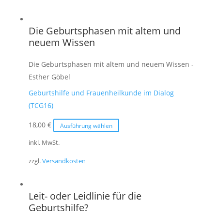
Varianten
auf.
Die Geburtsphasen mit altem und
Die
neuem Wissen
Optionen
können
Die Geburtsphasen mit altem und neuem Wissen -
auf
Esther Göbel
der
Geburtshilfe und Frauenheilkunde im Dialog
Produktseite
(TCG16)
gewählt
werden
Dieses
18,00
€
Ausführung wählen
Produkt
inkl. MwSt.
weist
zzgl.
Versandkosten
mehrere
Varianten
auf.
Leit- oder Leidlinie für die
Die
Geburtshilfe?
Optionen