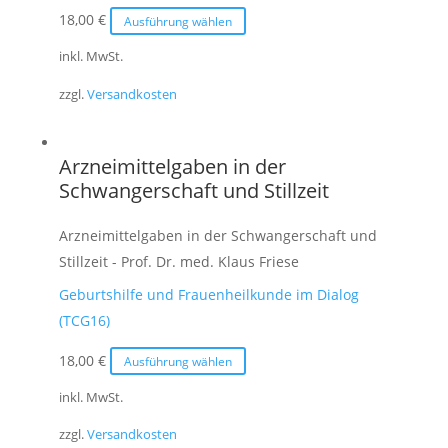
Dieses
18,00
€
Ausführung wählen
Produkt
inkl. MwSt.
weist
zzgl.
Versandkosten
mehrere
Varianten
auf.
Arzneimittelgaben in der
Die
Schwangerschaft und Stillzeit
Optionen
können
Arzneimittelgaben in der Schwangerschaft und
auf
Stillzeit - Prof. Dr. med. Klaus Friese
der
Geburtshilfe und Frauenheilkunde im Dialog
Produktseite
(TCG16)
gewählt
werden
Dieses
18,00
€
Ausführung wählen
Produkt
inkl. MwSt.
weist
zzgl.
Versandkosten
mehrere