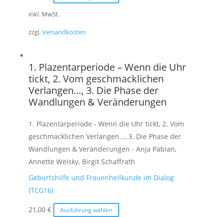
gewählt
Produkt
inkl. MwSt.
werden
weist
zzgl.
Versandkosten
mehrere
Varianten
auf.
1. Plazentarperiode – Wenn die Uhr
Die
tickt, 2. Vom geschmacklichen
Optionen
Verlangen…, 3. Die Phase der
können
Wandlungen & Veränderungen
auf
der
1. Plazentarperiode - Wenn die Uhr tickt, 2. Vom
Produktseite
geschmacklichen Verlangen..., 3. Die Phase der
gewählt
Wandlungen & Veränderungen - Anja Pabian,
werden
Annette Weisky, Birgit Schaffrath
Geburtshilfe und Frauenheilkunde im Dialog
(TCG16)
Dieses
21,00
€
Ausführung wählen