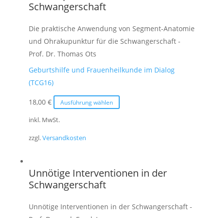
können
Schwangerschaft
auf
der
Die praktische Anwendung von Segment-Anatomie
Produktseite
und Ohrakupunktur für die Schwangerschaft -
gewählt
Prof. Dr. Thomas Ots
werden
Geburtshilfe und Frauenheilkunde im Dialog
(TCG16)
Dieses
18,00
€
Ausführung wählen
Produkt
inkl. MwSt.
weist
zzgl.
Versandkosten
mehrere
Varianten
auf.
Unnötige Interventionen in der
Die
Schwangerschaft
Optionen
können
Unnötige Interventionen in der Schwangerschaft -
auf