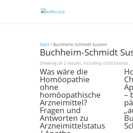
Start
/ Buchheim-Schmidt Susann
Buchheim-Schmidt Su
Showing all 2 results, including child brands
Was wäre die
Ho
Homöopathie
Ch
ohne
Ap
homöopathische
– 
Arzneimittel?
pä
Fragen und
„a
Antworten zu
Bu
Arzneimittelstatus
Sc