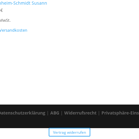
hheim-Schmidt Susann
0
€
 MwSt.
Versandkosten
Datenschutzerklärung
|
ABG
|
Widerrufsrecht
|
Privatsphäre-Ein
Vertrag widerrufen