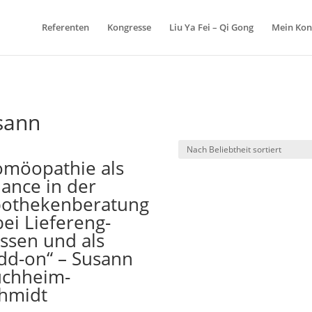
Referenten
Kongresse
Liu Ya Fei – Qi Gong
Mein Kon
sann
möopathie als
ance in der
othekenberatung
bei Liefereng-
ssen und als
dd-on“ – Susann
chheim-
hmidt