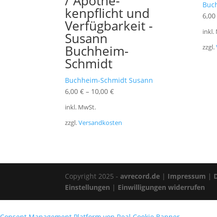
/ Apothe-
Buc
kenpflicht und
6,0
Verfügbarkeit -
inkl.
Susann
Buchheim-
zzgl.
Schmidt
Buchheim-Schmidt Susann
6,00
€
–
10,00
€
inkl. MwSt.
zzgl.
Versandkosten
Copyright 2025 -
avrecord.de
|
Impressum
|
Einstellungen
|
Einwilligungen widerrufen
Consent Management Platform von Real Cookie Banner