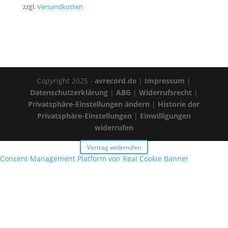
zzgl.
Versandkosten
Copyright 2025 -
avrecord.de
|
Impressum
|
Datenschutzerklärung
|
ABG
|
Widerrufsrecht
|
Privatsphäre-Einstellungen ändern
|
Historie der
Privatsphäre-Einstellungen
|
Einwilligungen
widerrufen
Vertrag widerrufen
Consent Management Platform von Real Cookie Banner