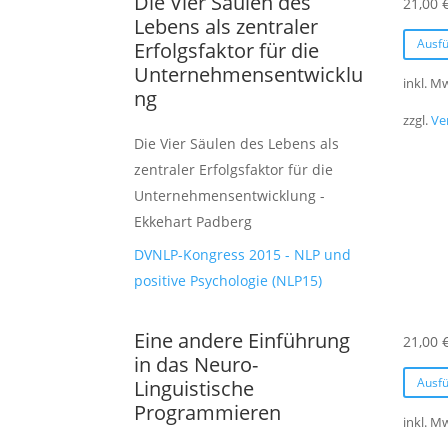
Die Vier Säulen des
21,00
Lebens als zentraler
Ausf
Erfolgsfaktor für die
Unternehmensentwicklu
inkl. M
ng
zzgl.
Ve
Die Vier Säulen des Lebens als
zentraler Erfolgsfaktor für die
Unternehmensentwicklung -
Ekkehart Padberg
DVNLP-Kongress 2015 - NLP und
positive Psychologie (NLP15)
Eine andere Einführung
21,00
in das Neuro-
Ausf
Linguistische
Programmieren
inkl. M