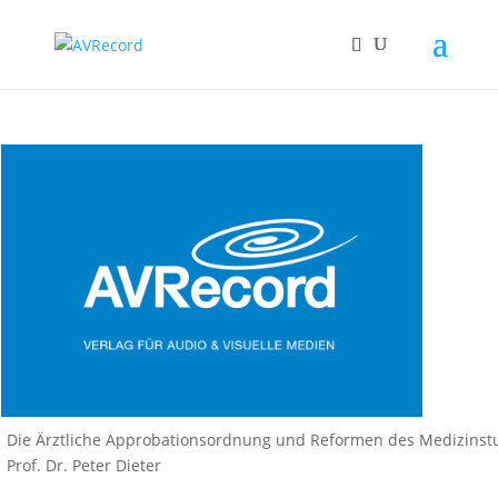
Die Ärztliche Approbationsordnung und Reformen des Medizinst
Prof. Dr. Peter Dieter