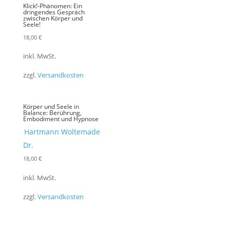
Klick!-Phänomen: Ein
dringendes Gespräch
zwischen Körper und
Seele!
18,00
€
inkl. MwSt.
zzgl.
Versandkosten
Körper und Seele in
Balance: Berührung,
Embodiment und Hypnose
Hartmann Woltemade
Dr.
18,00
€
inkl. MwSt.
zzgl.
Versandkosten