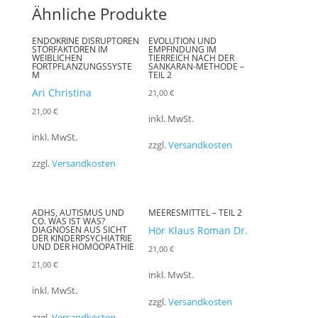
Ähnliche Produkte
ENDOKRINE DISRUPTOREN
EVOLUTION UND
STÖRFAKTOREN IM
EMPFINDUNG IM
WEIBLICHEN
TIERREICH NACH DER
FORTPFLANZUNGSSYSTE
SANKARAN-METHODE –
M
TEIL 2
Ari Christina
21,00
€
21,00
€
inkl. MwSt.
inkl. MwSt.
zzgl.
Versandkosten
zzgl.
Versandkosten
ADHS, AUTISMUS UND
MEERESMITTEL – TEIL 2
CO. WAS IST WAS?
DIAGNOSEN AUS SICHT
Hör Klaus Roman Dr.
DER KINDERPSYCHIATRIE
UND DER HOMÖOPATHIE
21,00
€
21,00
€
inkl. MwSt.
inkl. MwSt.
zzgl.
Versandkosten
zzgl.
Versandkosten