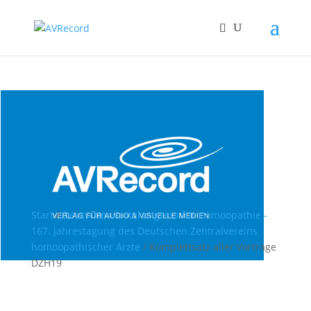
Start
/
Deutscher Ärztekongress für Homöopathie -
167. Jahrestagung des Deutschen Zentralvereins
homöopathischer Ärzte
/ Komplettsatz aller Vorträge
DZH19