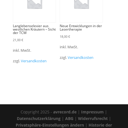
Langlebenselexier aus
Neue Entwicklungen in der
westlichen Kräutern – Sicht
Lasertherapie
der TCM
18,00
€
21,00
€
inkl. MwSt.
inkl. MwSt.
zzgl.
Versandkosten
zzgl.
Versandkosten
Copyright 2025 -
avrecord.de
|
Impressum
|
Datenschutzerklärung
|
ABG
|
Widerrufsrecht
|
Privatsphäre-Einstellungen ändern
|
Historie der